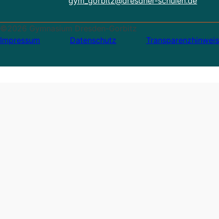
gym_gorbitz@dresdner-schulen.de
©2026 Gymnasium Dresden-Gorbitz
Impressum
Datenschutz
Transparenzhinweis