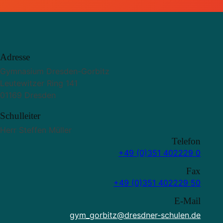
Adresse
Gymnasium Dresden-Gorbitz
Leutewitzer Ring 141
01169 Dresden
Schulleiter
Herr Steffen Müller
Telefon
+49 (0)351 402229 0
Fax
+49 (0)351 402229 50
E-Mail
gym_gorbitz@dresdner-schulen.de