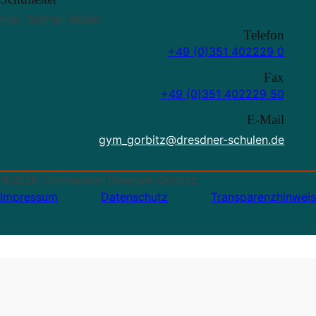
Herr Steffen Müller
Telefon
+49 (0)351 402229 0
Fax
+49 (0)351 402229 50
E-Mail
gym_gorbitz@dresdner-schulen.de
©2026 Gymnasium Dresden-Gorbitz
Impressum
Datenschutz
Transparenzhinweis