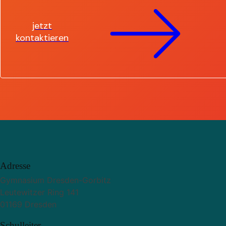
jetzt
kontaktieren
Adresse
Gymnasium Dresden-Gorbitz
Leutewitzer Ring 141
01169 Dresden
Schulleiter