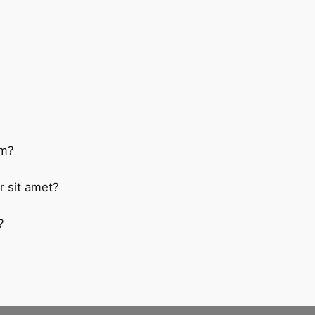
um?
r sit amet?
?