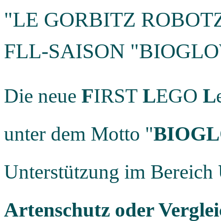
"LE GORBITZ ROBOTZ
FLL-SAISON "BIOGL
Die neue
F
IRST
L
EGO
L
unter dem Motto "
BIOG
Unterstützung im Bereich
Artenschutz oder Vergle